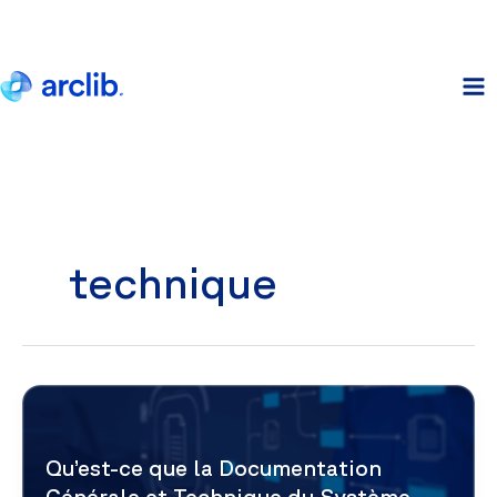
Aller
au
contenu
technique
Qu’est-ce que la Documentation
Générale et Technique du Système