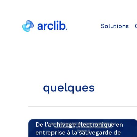
Aller
au
contenu
Solutions
quelques
De l’archivage électronique en
entreprise à la sauvegarde de